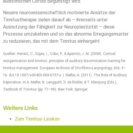
auditorischen Cortex begünstigt wird.
Neuere neurowissenschaftlich motivierte Ansätze der
Tinnitustherapie zielen darauf ab – ihrerseits unter
Ausnutzung der Fähigkeit zur Neuroplastizität – diese
Prozesse umzukehren und so das abnorme Erregungsmuster
zu reduzieren, das mit dem Tinnitus einhergeht.
Quellen: Herraiz, C., Diges, I., Cobo, P., & Aparicio, J. M. (2008). Cortical
reorganisation and tinnitus: principles of auditory discrimination training for
tinnitus management. European Archives of Oto-Rhino-Laryngology, 266, 9–
16. doi:10.1007/s00405-008-0757-y | Møller, A. (2011). The Role of Auditory
Deprivation. In A. Møller, B. Langguth, D. de Ridder, & T. Kleinjung (Eds.),
Textbook of Tinnitus (pp. 77–98). New York: Springer.
Weitere Links
Zum Tinnitus-Lexikon