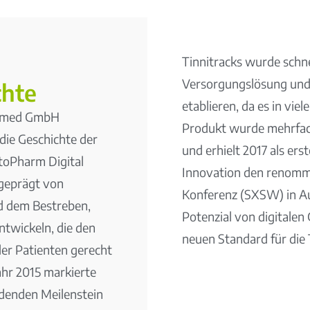
Tinnitracks wurde schne
Versorgungslösung und 
chte
etablieren, da es in v
ormed GmbH
Produkt wurde mehrfach
 die Geschichte der
und erhielt 2017 als er
toPharm Digital
Innovation den renomm
geprägt von
Konferenz (SXSW) in Aus
d dem Bestreben,
Potenzial von digitalen
twickeln, die den
neuen Standard für die 
er Patienten gerecht
ahr 2015 markierte
idenden Meilenstein